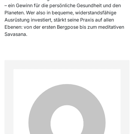
– ein Gewinn für die persönliche Gesundheit und den
Planeten. Wer also in bequeme, widerstandsfähige
Ausrüstung investiert, stärkt seine Praxis auf allen
Ebenen: von der ersten Bergpose bis zum meditativen
Savasana.