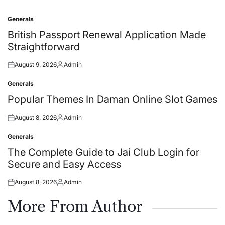
Generals
Posted
in
British Passport Renewal Application Made
Straightforward
August 9, 2026
Admin
Posted
Posted
on
by
Generals
Posted
in
Popular Themes In Daman Online Slot Games
August 8, 2026
Admin
Posted
Posted
on
by
Generals
Posted
in
The Complete Guide to Jai Club Login for
Secure and Easy Access
August 8, 2026
Admin
Posted
Posted
on
by
More From Author