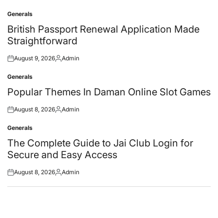
Generals
Posted
in
British Passport Renewal Application Made
Straightforward
August 9, 2026
Admin
Posted
Posted
on
by
Generals
Posted
in
Popular Themes In Daman Online Slot Games
August 8, 2026
Admin
Posted
Posted
on
by
Generals
Posted
in
The Complete Guide to Jai Club Login for
Secure and Easy Access
August 8, 2026
Admin
Posted
Posted
on
by