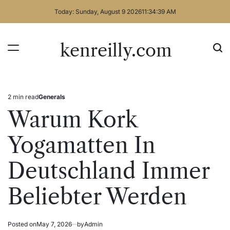
Skip
Today: Sunday, August 9 2026
11
:
34
:
40
AM
to
content
kenreilly.com
2 min read
Generals
Estimated
Posted
read
in
Warum Kork
time
Yogamatten In
Deutschland Immer
Beliebter Werden
Posted on
May 7, 2026
by
Admin