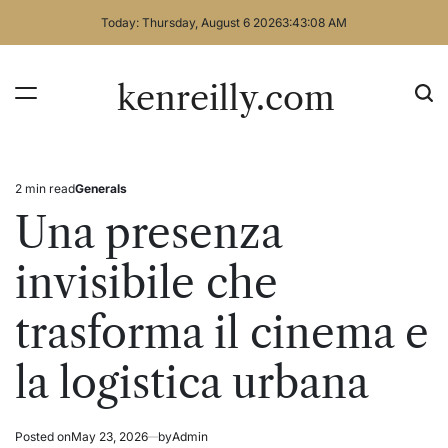
Skip
Today: Thursday, August 6 2026
3
:
43
:
08
AM
to
content
kenreilly.com
2 min read
Generals
Estimated
Posted
read
in
Una presenza
time
invisibile che
trasforma il cinema e
la logistica urbana
Posted on
May 23, 2026
by
Admin