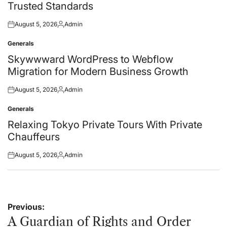
Trusted Standards
August 5, 2026
Admin
Posted
Posted
on
by
Generals
Posted
in
Skywwward WordPress to Webflow
Migration for Modern Business Growth
August 5, 2026
Admin
Posted
Posted
on
by
Generals
Posted
in
Relaxing Tokyo Private Tours With Private
Chauffeurs
August 5, 2026
Admin
Posted
Posted
on
by
Post
Previous:
navigation
A Guardian of Rights and Order