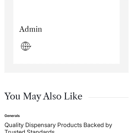
Admin
You May Also Like
Generals
Posted
in
Quality Dispensary Products Backed by
Trusted Standards