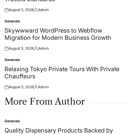
August 5, 2026
Admin
Posted
Posted
on
by
Generals
Posted
in
Skywwward WordPress to Webflow
Migration for Modern Business Growth
August 5, 2026
Admin
Posted
Posted
on
by
Generals
Posted
in
Relaxing Tokyo Private Tours With Private
Chauffeurs
August 5, 2026
Admin
Posted
Posted
on
by
More From Author
Generals
Posted
in
Quality Dispensary Products Backed by