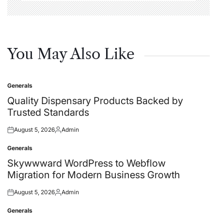
You May Also Like
Generals
Posted
in
Quality Dispensary Products Backed by
Trusted Standards
August 5, 2026
Admin
Posted
Posted
on
by
Generals
Posted
in
Skywwward WordPress to Webflow
Migration for Modern Business Growth
August 5, 2026
Admin
Posted
Posted
on
by
Generals
Posted