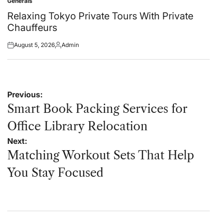
Generals
Posted
in
Relaxing Tokyo Private Tours With Private
Chauffeurs
August 5, 2026
Admin
Posted
Posted
on
by
Post
Previous:
navigation
Smart Book Packing Services for
Office Library Relocation
Next:
Matching Workout Sets That Help
You Stay Focused