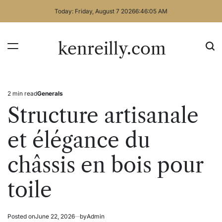
Skip
Today: Friday, August 7 2026
6
:
46
:
05
AM
to
content
kenreilly.com
2 min read
Generals
Estimated
Posted
read
in
Structure artisanale
time
et élégance du
châssis en bois pour
toile
Posted on
June 22, 2026
by
Admin