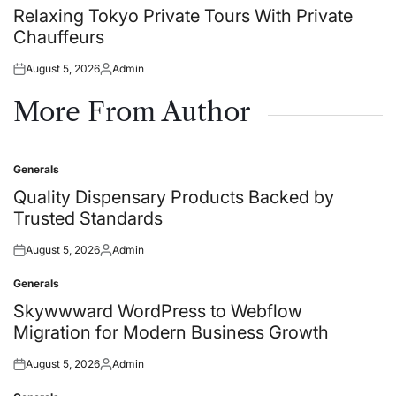
in
Relaxing Tokyo Private Tours With Private
Chauffeurs
August 5, 2026
Admin
Posted
Posted
on
by
More From Author
Generals
Posted
in
Quality Dispensary Products Backed by
Trusted Standards
August 5, 2026
Admin
Posted
Posted
on
by
Generals
Posted
in
Skywwward WordPress to Webflow
Migration for Modern Business Growth
August 5, 2026
Admin
Posted
Posted
on
by