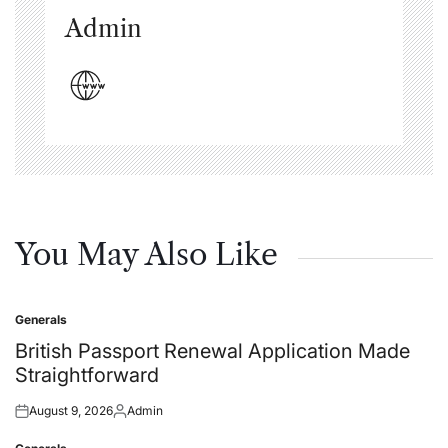
Admin
You May Also Like
Generals
Posted
in
British Passport Renewal Application Made
Straightforward
August 9, 2026
Admin
Posted
Posted
on
by