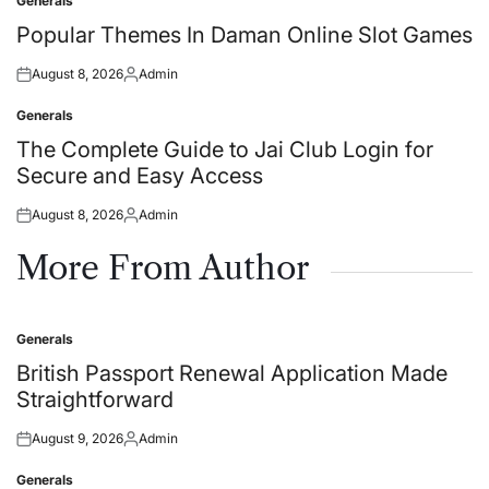
Generals
Posted
in
Popular Themes In Daman Online Slot Games
August 8, 2026
Admin
Posted
Posted
on
by
Generals
Posted
in
The Complete Guide to Jai Club Login for
Secure and Easy Access
August 8, 2026
Admin
Posted
Posted
on
by
More From Author
Generals
Posted
in
British Passport Renewal Application Made
Straightforward
August 9, 2026
Admin
Posted
Posted
on
by
Generals
Posted