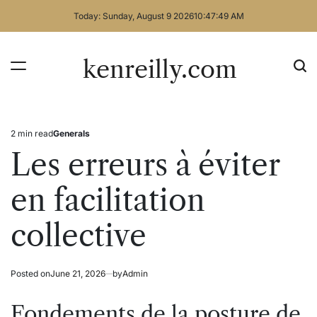
Skip
Today: Sunday, August 9 2026
10
:
47
:
50
AM
to
content
kenreilly.com
2 min read
Generals
Estimated
Posted
read
in
Les erreurs à éviter
time
en facilitation
collective
Posted on
June 21, 2026
by
Admin
Fondements de la posture de