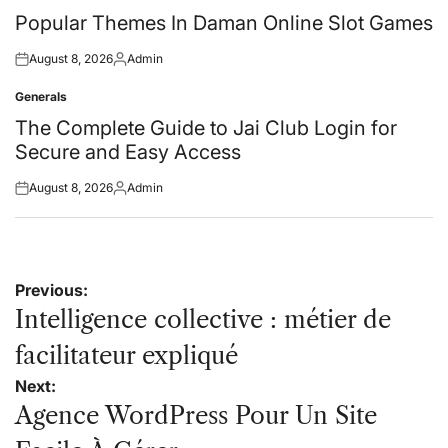
in
Popular Themes In Daman Online Slot Games
August 8, 2026
Admin
Posted
Posted
on
by
Generals
Posted
in
The Complete Guide to Jai Club Login for
Secure and Easy Access
August 8, 2026
Admin
Posted
Posted
on
by
Post
Previous:
navigation
Intelligence collective : métier de
facilitateur expliqué
Next:
Agence WordPress Pour Un Site