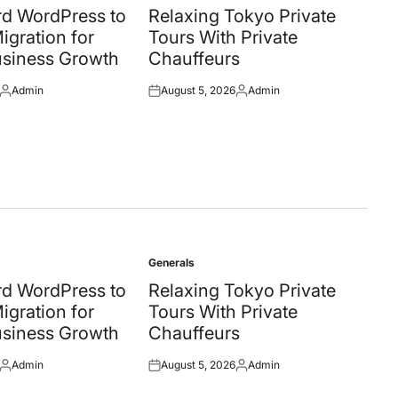
in
 WordPress to
Relaxing Tokyo Private
gration for
Tours With Private
siness Growth
Chauffeurs
Admin
August 5, 2026
Admin
Posted
Posted
Posted
by
on
by
Generals
Posted
in
 WordPress to
Relaxing Tokyo Private
gration for
Tours With Private
siness Growth
Chauffeurs
Admin
August 5, 2026
Admin
Posted
Posted
Posted
by
on
by