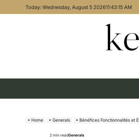
Skip
Today: Wednesday, August 5 2026
11
:
43
:
16
AM
to
content
ke
Home
Generals
Bénéfices Fonctionnalités et Ét
2 min read
Generals
Estimated
Posted