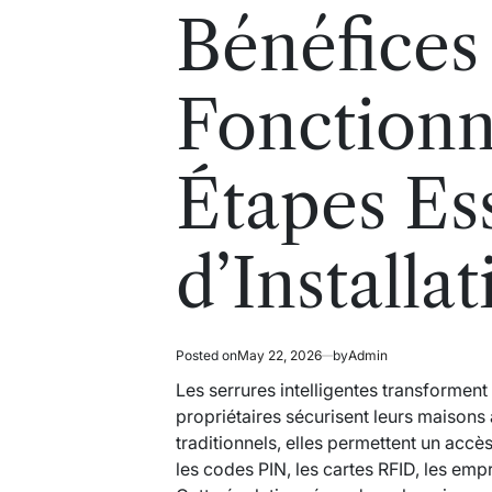
read
in
Bénéfices
time
Fonctionna
Étapes Ess
d’Installa
Posted on
May 22, 2026
by
Admin
Les serrures intelligentes transformen
propriétaires sécurisent leurs maison
traditionnels, elles permettent un acc
les codes PIN, les cartes RFID, les empr