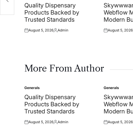
in
in
Quality Dispensary
Skywwward
Products Backed by
Webflow Mi
Trusted Standards
Modern Bu
August 5, 2026
Admin
August 5, 2026
Posted
Posted
Posted
on
by
on
More From Author
Generals
Generals
Posted
Posted
in
in
Quality Dispensary
Skywwward
Products Backed by
Webflow Mi
Trusted Standards
Modern Bu
August 5, 2026
Admin
August 5, 2026
Posted
Posted
Posted
on
by
on