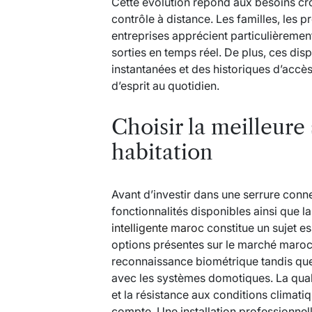
Cette évolution répond aux besoins croi
contrôle à distance. Les familles, les p
entreprises apprécient particulièrement 
sorties en temps réel. De plus, ces disp
instantanées et des historiques d’accès d
d’esprit au quotidien.
Choisir la meilleure
habitation
Avant d’investir dans une serrure connec
fonctionnalités disponibles ainsi que l
intelligente maroc
constitue un sujet e
options présentes sur le marché maroca
reconnaissance biométrique tandis que d
avec les systèmes domotiques. La qualit
et la résistance aux conditions climati
compte. Une installation professionnel